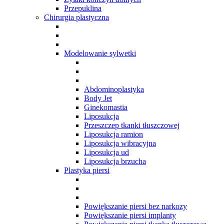
Przepuklina
Chirurgia plastyczna
Modelowanie sylwetki
Abdominoplastyka
Body Jet
Ginekomastia
Liposukcja
Przeszczep tkanki tłuszczowej
Liposukcja ramion
Liposukcja wibracyjna
Liposukcja ud
Liposukcja brzucha
Plastyka piersi
Powiększanie piersi bez narkozy
Powiększanie piersi implanty