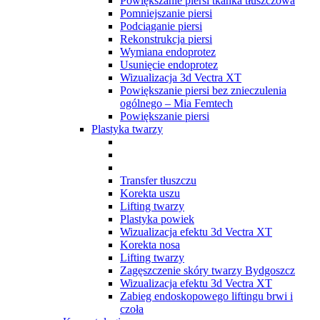
Powiększanie piersi tkanka tłuszczowa
Pomniejszanie piersi
Podciąganie piersi
Rekonstrukcja piersi
Wymiana endoprotez
Usunięcie endoprotez
Wizualizacja 3d Vectra XT
Powiększanie piersi bez znieczulenia
ogólnego – Mia Femtech
Powiększanie piersi
Plastyka twarzy
Transfer tłuszczu
Korekta uszu
Lifting twarzy
Plastyka powiek
Wizualizacja efektu 3d Vectra XT
Korekta nosa
Lifting twarzy
Zagęszczenie skóry twarzy Bydgoszcz
Wizualizacja efektu 3d Vectra XT
Zabieg endoskopowego liftingu brwi i
czoła