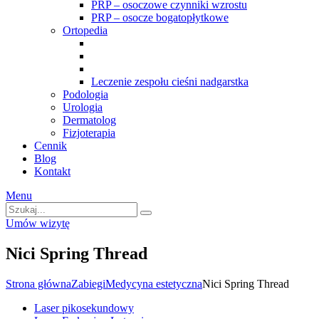
PRP – osoczowe czynniki wzrostu
PRP – osocze bogatopłytkowe
Ortopedia
Leczenie zespołu cieśni nadgarstka
Podologia
Urologia
Dermatolog
Fizjoterapia
Cennik
Blog
Kontakt
Menu
Umów wizytę
Nici Spring Thread
Strona główna
Zabiegi
Medycyna estetyczna
Nici Spring Thread
Laser pikosekundowy