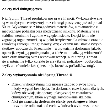
Zalety nici liftingujących
Nici Spring Thread produkowane są we Francji. Wykorzystywane
są w medycynie estetycznej oraz chirurgi plastycznej już od ponad
50 lat. Wykonane są z biozgodnych materiałów, a mianowicie z
medycznego poliestru oraz medycznego silikonu. Materiały te są
stabilne, neutralne i zgodne względem siebie. Dzięki temu nie
zagrażają organizmowi, są w pełni bezpieczne dla zdrowia oraz nie
zakłócają zabiegu liftingu twarzy, dzięki czemu nie istnieje ryzyko
skutków ubocznych. Przeciwnie – wpływają na doskonałą jakość
operacji, czynią ją profesjonalną, a także minimalizują widoczność
blizn oraz skracają okres rekonwalescencji. Nici Spring Thread
gwarantują nie tylko korektę twarzy (brwi, policzków, podbródka,
szyi), ale również ciała (piersi, rąk, brzucha, pośladków, nóg).
Zalety wykorzystania nici Spring Thread ®
Dzięki wykorzystaniu nici możesz zadbać o swój nowy,
młody wygląd bez cięcia. To doskonałe rozwiązanie dla tych,
którzy obawiają się operacji plastycznej w charakterze
chirurgicznym, która wymaga zastosowanie skalpela.
Nici
gwarantują doskonałe efekty pozabiegowe,
które
niczym nie odbiegają od tych, w których wykorzystuje się