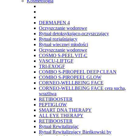
Kosmetologia
DERMAPEN 4
Oczyszczanie wodorowe
Rytuał detoksykująco-oczyszczający
Rytuał rozjaśniający
Rytuał wiecznej młodości
Oczyszczanie wodorowe
COSMO S-PEEL VIT-C
VASCU-LIFTGF
TRI-EXOGF
COMBO S-PIROPEEL DEEP CLEAN
COMBO S-PIROPEEL GLOW
CORNEO-WELLBEING FACE
CORNEO-WELLBEING FACE cera sucha,
wrażliwa
RETIBOOSTER
PEPTIGLOW
SMART DNA THERAPY
ALL EYE THERAPY
RETIBOOSTER
Rytuał Rewitalizując
Rytuał Rewitalizujący Bieńkowski by