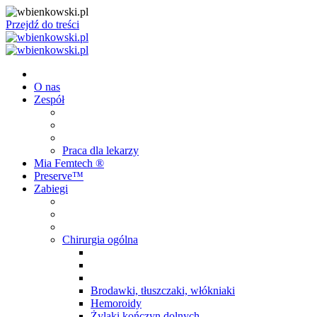
Przejdź do treści
O nas
Zespół
Praca dla lekarzy
Mia Femtech ®️
Preserve™
Zabiegi
Chirurgia ogólna
Brodawki, tłuszczaki, włókniaki
Hemoroidy
Żylaki kończyn dolnych