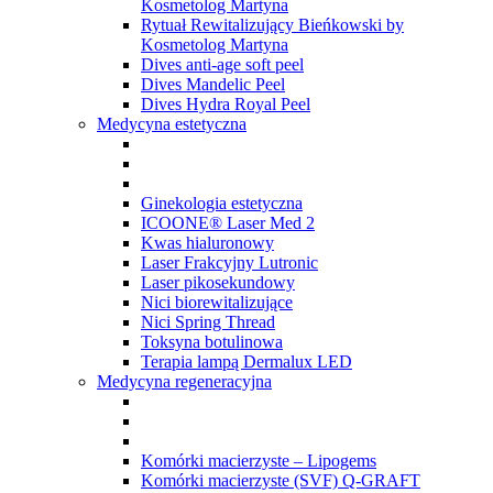
Kosmetolog Martyna
Rytuał Rewitalizujący Bieńkowski by
Kosmetolog Martyna
Dives anti-age soft peel
Dives Mandelic Peel
Dives Hydra Royal Peel
Medycyna estetyczna
Ginekologia estetyczna
ICOONE® Laser Med 2
Kwas hialuronowy
Laser Frakcyjny Lutronic
Laser pikosekundowy
Nici biorewitalizujące
Nici Spring Thread
Toksyna botulinowa
Terapia lampą Dermalux LED
Medycyna regeneracyjna
Komórki macierzyste – Lipogems
Komórki macierzyste (SVF) Q-GRAFT