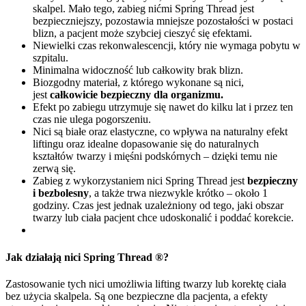
skalpel. Mało tego, zabieg nićmi Spring Thread jest
bezpieczniejszy, pozostawia mniejsze pozostałości w postaci
blizn, a pacjent może szybciej cieszyć się efektami.
Niewielki czas rekonwalescencji, który nie wymaga pobytu w
szpitalu.
Minimalna widoczność lub całkowity brak blizn.
Biozgodny materiał, z którego wykonane są nici,
jest
całkowicie bezpieczny dla organizmu.
Efekt po zabiegu utrzymuje się nawet do kilku lat i przez ten
czas nie ulega pogorszeniu.
Nici są białe oraz elastyczne, co wpływa na naturalny efekt
liftingu oraz idealne dopasowanie się do naturalnych
kształtów twarzy i mięśni podskórnych – dzięki temu nie
zerwą się.
Zabieg z wykorzystaniem nici Spring Thread jest
bezpieczny
i bezbolesny
, a także trwa niezwykle krótko – około 1
godziny. Czas jest jednak uzależniony od tego, jaki obszar
twarzy lub ciała pacjent chce udoskonalić i poddać korekcie.
Jak działają nici Spring Thread ®?
Zastosowanie tych nici umożliwia lifting twarzy lub korektę ciała
bez użycia skalpela. Są one bezpieczne dla pacjenta, a efekty