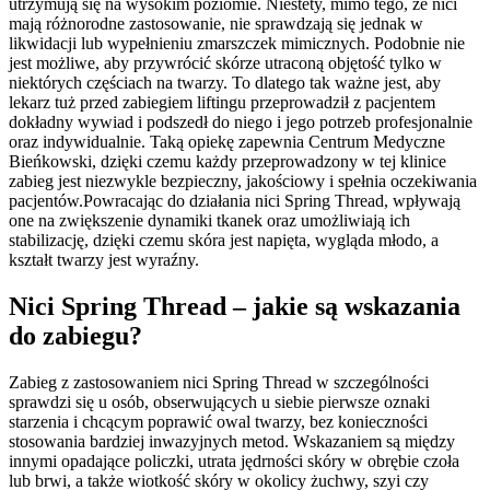
utrzymują się na wysokim poziomie. Niestety, mimo tego, że nici
mają różnorodne zastosowanie, nie sprawdzają się jednak w
likwidacji lub wypełnieniu zmarszczek mimicznych. Podobnie nie
jest możliwe, aby przywrócić skórze utraconą objętość tylko w
niektórych częściach na twarzy. To dlatego tak ważne jest, aby
lekarz tuż przed zabiegiem liftingu przeprowadził z pacjentem
dokładny wywiad i podszedł do niego i jego potrzeb profesjonalnie
oraz indywidualnie. Taką opiekę zapewnia Centrum Medyczne
Bieńkowski, dzięki czemu każdy przeprowadzony w tej klinice
zabieg jest niezwykle bezpieczny, jakościowy i spełnia oczekiwania
pacjentów.Powracając do działania nici Spring Thread, wpływają
one na zwiększenie dynamiki tkanek oraz umożliwiają ich
stabilizację, dzięki czemu skóra jest napięta, wygląda młodo, a
kształt twarzy jest wyraźny.
Nici Spring Thread – jakie są wskazania
do zabiegu?
Zabieg z zastosowaniem nici Spring Thread w szczególności
sprawdzi się u osób, obserwujących u siebie pierwsze oznaki
starzenia i chcącym poprawić owal twarzy, bez konieczności
stosowania bardziej inwazyjnych metod. Wskazaniem są między
innymi opadające policzki, utrata jędrności skóry w obrębie czoła
lub brwi, a także wiotkość skóry w okolicy żuchwy, szyi czy