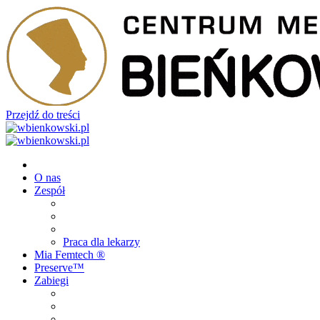
Przejdź do treści
O nas
Zespół
Praca dla lekarzy
Mia Femtech ®️
Preserve™
Zabiegi