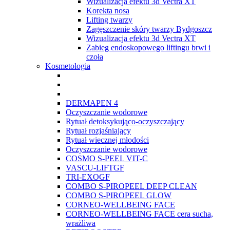
Wizualizacja efektu 3d Vectra XT
Korekta nosa
Lifting twarzy
Zagęszczenie skóry twarzy Bydgoszcz
Wizualizacja efektu 3d Vectra XT
Zabieg endoskopowego liftingu brwi i
czoła
Kosmetologia
DERMAPEN 4
Oczyszczanie wodorowe
Rytuał detoksykująco-oczyszczający
Rytuał rozjaśniający
Rytuał wiecznej młodości
Oczyszczanie wodorowe
COSMO S-PEEL VIT-C
VASCU-LIFTGF
TRI-EXOGF
COMBO S-PIROPEEL DEEP CLEAN
COMBO S-PIROPEEL GLOW
CORNEO-WELLBEING FACE
CORNEO-WELLBEING FACE cera sucha,
wrażliwa