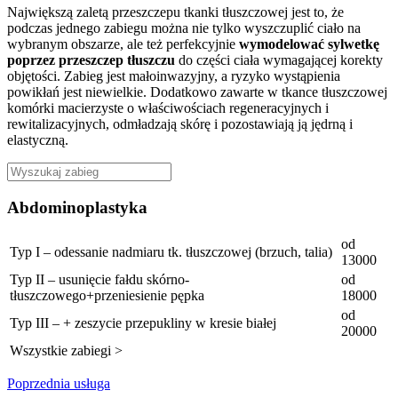
Największą zaletą przeszczepu tkanki tłuszczowej jest to, że
podczas jednego zabiegu można nie tylko wyszczuplić ciało na
wybranym obszarze, ale też perfekcyjnie
wymodelować sylwetkę
poprzez przeszczep tłuszczu
do części ciała wymagającej korekty
objętości. Zabieg jest małoinwazyjny, a ryzyko wystąpienia
powikłań jest niewielkie. Dodatkowo zawarte w tkance tłuszczowej
komórki macierzyste o właściwościach regeneracyjnych i
rewitalizacyjnych, odmładzają skórę i pozostawiają ją jędrną i
elastyczną.
Abdominoplastyka
od
Typ I – odessanie nadmiaru tk. tłuszczowej (brzuch, talia)
13000
Typ II – usunięcie fałdu skórno-
od
tłuszczowego+przeniesienie pępka
18000
od
Typ III – + zeszycie przepukliny w kresie białej
20000
Wszystkie zabiegi >
Poprzednia usługa