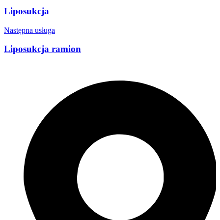
Liposukcja
Następna usługa
Liposukcja ramion