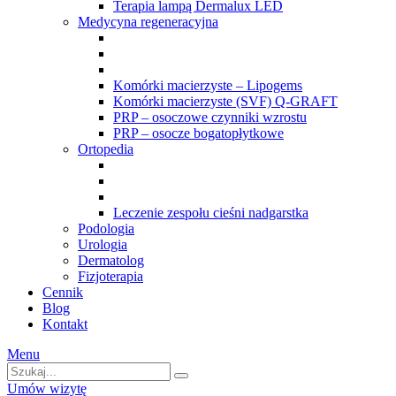
Terapia lampą Dermalux LED
Medycyna regeneracyjna
Komórki macierzyste – Lipogems
Komórki macierzyste (SVF) Q-GRAFT
PRP – osoczowe czynniki wzrostu
PRP – osocze bogatopłytkowe
Ortopedia
Leczenie zespołu cieśni nadgarstka
Podologia
Urologia
Dermatolog
Fizjoterapia
Cennik
Blog
Kontakt
Menu
Umów wizytę