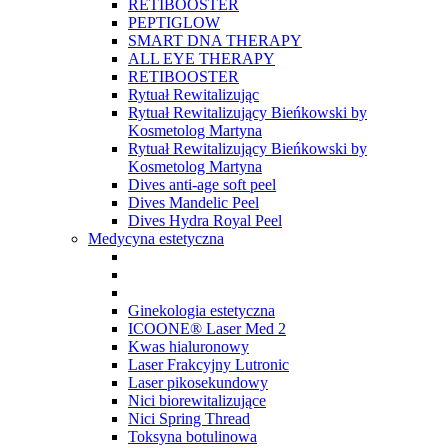
RETIBOOSTER
PEPTIGLOW
SMART DNA THERAPY
ALL EYE THERAPY
RETIBOOSTER
Rytuał Rewitalizując
Rytuał Rewitalizujący Bieńkowski by
Kosmetolog Martyna
Rytuał Rewitalizujący Bieńkowski by
Kosmetolog Martyna
Dives anti-age soft peel
Dives Mandelic Peel
Dives Hydra Royal Peel
Medycyna estetyczna
Ginekologia estetyczna
ICOONE® Laser Med 2
Kwas hialuronowy
Laser Frakcyjny Lutronic
Laser pikosekundowy
Nici biorewitalizujące
Nici Spring Thread
Toksyna botulinowa