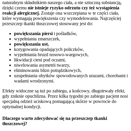
naturalnym składnikiem naszego ciała, a nie sztuczną substancją,
dzięki czemu
nie istnieje ryzyko odrzutu czy też wystąpienia
reakcji alergicznej.
Zostaje ona wszczepiana w te części ciała,
które wymagają powiększenia czy wymodelowania. Najczęściej
przeszczep tkanki tłuszczowej stosowany jest do:
powiększania piersi
i pośladków,
wypełniania zmarszczek,
powiększania ust,
korygowania opadających policzków,
wypełniania bruzd nosowo-wargowych,
likwidacji cieni pod oczami,
niwelowania asymetrii twarzy,
eliminowaniu blizn potrądzikowych,
uzupełniania ubytków spowodowanych urazami, chorobami i
wadami wrodzonymi.
Efekty widoczne są tuż po zabiegu, a końcowy, długotrwały efekt,
gdy zniknie opuchlizna. Przez kilka tygodni po zabiegu pacjent nosi
specjalną odzież uciskową pomagającą skórze w powrocie do
optymalnej kondycji.
Dlaczego warto zdecydować się na przeszczep tkanki
tłuszczowej?