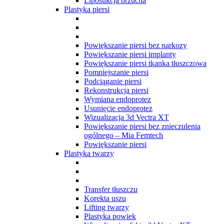
Liposukcja brzucha
Plastyka piersi
Powiększanie piersi bez narkozy
Powiększanie piersi implanty
Powiększanie piersi tkanka tłuszczowa
Pomniejszanie piersi
Podciąganie piersi
Rekonstrukcja piersi
Wymiana endoprotez
Usunięcie endoprotez
Wizualizacja 3d Vectra XT
Powiększanie piersi bez znieczulenia
ogólnego – Mia Femtech
Powiększanie piersi
Plastyka twarzy
Transfer tłuszczu
Korekta uszu
Lifting twarzy
Plastyka powiek