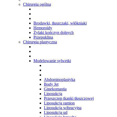
Chirurgia ogólna
Brodawki, tłuszczaki, włókniaki
Hemoroidy
Żylaki kończyn dolnych
Przepuklina
Chirurgia plastyczna
Modelowanie sylwetki
Abdominoplastyka
Body Jet
Ginekomastia
Liposukcja
Przeszczep tkanki tłuszczowej
Liposukcja ramion
Liposukcja wibracyjna
Liposukcja ud