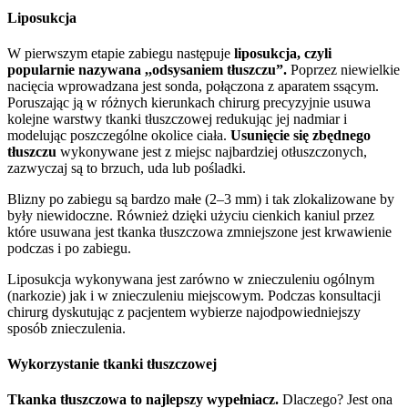
Liposukcja
W pierwszym etapie zabiegu następuje
liposukcja, czyli
popularnie nazywana ,,odsysaniem tłuszczu”.
Poprzez niewielkie
nacięcia wprowadzana jest sonda, połączona z aparatem ssącym.
Poruszając ją w różnych kierunkach chirurg precyzyjnie usuwa
kolejne warstwy tkanki tłuszczowej redukując jej nadmiar i
modelując poszczególne okolice ciała.
Usunięcie się zbędnego
tłuszczu
wykonywane jest z miejsc najbardziej otłuszczonych,
zazwyczaj są to brzuch, uda lub pośladki.
Blizny po zabiegu są bardzo małe (2–3 mm) i tak zlokalizowane by
były niewidoczne. Również dzięki użyciu cienkich kaniul przez
które usuwana jest tkanka tłuszczowa zmniejszone jest krwawienie
podczas i po zabiegu.
Liposukcja wykonywana jest zarówno w znieczuleniu ogólnym
(narkozie) jak i w znieczuleniu miejscowym. Podczas konsultacji
chirurg dyskutując z pacjentem wybierze najodpowiedniejszy
sposób znieczulenia.
Wykorzystanie tkanki tłuszczowej
Tkanka tłuszczowa to najlepszy wypełniacz.
Dlaczego? Jest ona