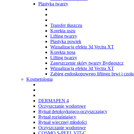
Plastyka twarzy
Transfer tłuszczu
Korekta uszu
Lifting twarzy
Plastyka powiek
Wizualizacja efektu 3d Vectra XT
Korekta nosa
Lifting twarzy
Zagęszczenie skóry twarzy Bydgoszcz
Wizualizacja efektu 3d Vectra XT
Zabieg endoskopowego liftingu brwi i czoła
Kosmetologia
DERMAPEN 4
Oczyszczanie wodorowe
Rytuał detoksykująco-oczyszczający
Rytuał rozjaśniający
Rytuał wiecznej młodości
Oczyszczanie wodorowe
COSMO S-PEEL VIT-C