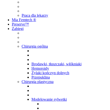
Praca dla lekarzy
Mia Femtech ®️
Preserve™
Zabiegi
Chirurgia ogólna
Brodawki, tłuszczaki, włókniaki
Hemoroidy
Żylaki kończyn dolnych
Przepuklina
Chirurgia plastyczna
Modelowanie sylwetki