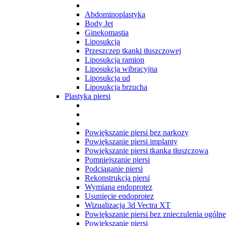
Abdominoplastyka
Body Jet
Ginekomastia
Liposukcja
Przeszczep tkanki tłuszczowej
Liposukcja ramion
Liposukcja wibracyjna
Liposukcja ud
Liposukcja brzucha
Plastyka piersi
Powiększanie piersi bez narkozy
Powiększanie piersi implanty
Powiększanie piersi tkanka tłuszczowa
Pomniejszanie piersi
Podciąganie piersi
Rekonstrukcja piersi
Wymiana endoprotez
Usunięcie endoprotez
Wizualizacja 3d Vectra XT
Powiększanie piersi bez znieczulenia ogól
Powiększanie piersi