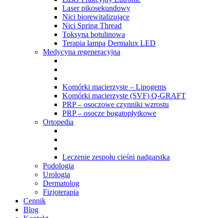
Laser pikosekundowy
Nici biorewitalizujące
Nici Spring Thread
Toksyna botulinowa
Terapia lampą Dermalux LED
Medycyna regeneracyjna
Komórki macierzyste – Lipogems
Komórki macierzyste (SVF) Q-GRAFT
PRP – osoczowe czynniki wzrostu
PRP – osocze bogatopłytkowe
Ortopedia
Leczenie zespołu cieśni nadgarstka
Podologia
Urologia
Dermatolog
Fizjoterapia
Cennik
Blog