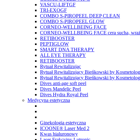
VASCU-LIFTGF
TRI-EXOGF
COMBO S-PIROPEEL DEEP CLEAN
COMBO S-PIROPEEL GLOW
CORNEO-WELLBEING FACE
CORNEO-WELLBEING FACE cera sucha, wraż
RETIBOOSTER
PEPTIGLOW
SMART DNA THERAPY
ALL EYE THERAPY
RETIBOOSTER
Rytuał Rewitalizując
Rytuał Rewitalizujący Bieńkowski by Kosmetolo
Rytuał Rewitalizujący Bieńkowski by Kosmetolo
Dives anti-age soft peel
Dives Mandelic Peel
Dives Hydra Royal Peel
Medycyna estetyczna
Ginekologia estetyczna
ICOONE® Laser Med 2
Kwas hialuronowy
Laser Frakcyjny Lutronic