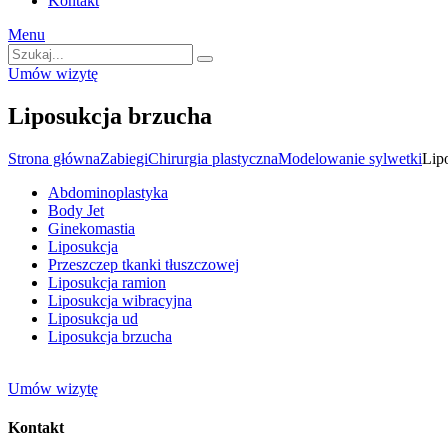
Kontakt
Menu
Umów wizytę
Liposukcja brzucha
Strona główna
Zabiegi
Chirurgia plastyczna
Modelowanie sylwetki
Lip
Abdominoplastyka
Body Jet
Ginekomastia
Liposukcja
Przeszczep tkanki tłuszczowej
Liposukcja ramion
Liposukcja wibracyjna
Liposukcja ud
Liposukcja brzucha
Umów wizytę
Kontakt