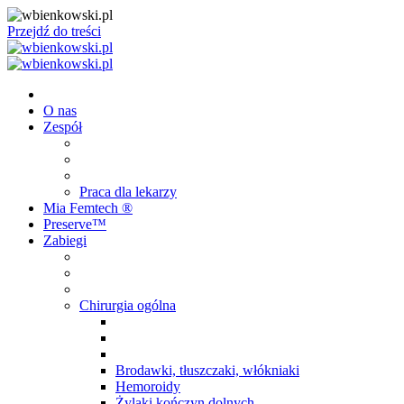
Przejdź do treści
O nas
Zespół
Praca dla lekarzy
Mia Femtech ®️
Preserve™
Zabiegi
Chirurgia ogólna
Brodawki, tłuszczaki, włókniaki
Hemoroidy
Żylaki kończyn dolnych