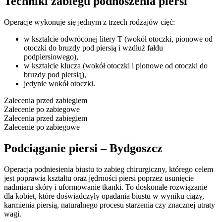
Techniki zabiegu podnoszenia piersi
Operacje wykonuje się jednym z trzech rodzajów cięć:
w kształcie odwróconej litery T (wokół otoczki, pionowe od
otoczki do bruzdy pod piersią i wzdłuż fałdu
podpiersiowego),
w kształcie klucza (wokół otoczki i pionowe od otoczki do
bruzdy pod piersią),
jedynie wokół otoczki.
Zalecenia przed zabiegiem
Zalecenie po zabiegowe
Zalecenia przed zabiegiem
Zalecenie po zabiegowe
Podciąganie piersi – Bydgoszcz
Operacja podniesienia biustu to zabieg chirurgiczny, którego celem
jest poprawia kształtu oraz jędrności piersi poprzez usunięcie
nadmiaru skóry i uformowanie tkanki. To doskonałe rozwiązanie
dla kobiet, które doświadczyły opadania biustu w wyniku ciąży,
karmienia piersią, naturalnego procesu starzenia czy znacznej utraty
wagi.