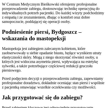
W Centrum Medycznym Bieńkowski oferujemy profesjonalne
przeprowadzenie zabiegu, dostosowując technikę operacyjną do
indywidualnych potrzeb pacjentki. Do każdej wizyty podchodzimy
z empatią i ze zrozumieniem, dbając o komfort oraz dobre
samopoczucie, poddającej się operacji osoby.
Podniesienie piersi, Bydgoszcz –
wskazania do mastopeksji
Mastopeksja jest zabiegiem zalecanym kobietom, które
zaobserwowały u siebie opadanie biustu, będące wynikiem utraty
elastyczności skóry. Mogą z niego skorzystać również osoby, u
których jest widoczna asymetria piersi, wpływająca na estetykę
sylwetki, a także potrzebujące częściowej redukcji gruczołu
piersiowego.
Przed podjęciem decyzji o przeprowadzeniu zabiegu, zapewniamy
profesjonalne doradztwo, dokładnie oceniając stan piersi i wspólnie
z pacjentką omawiając wszelkie oczekiwania czy możliwości.
Jak przygotować się do zabiegu?
Przed zabiegiem kluczowe jest odpowiednie przygotowanie,