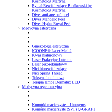
Kosmetolog Martyna
Rytuał Rewitalizujący Bieńkowski by
Kosmetolog Martyna
Dives anti-age soft peel
Dives Mandelic Peel
Dives Hydra Royal Peel
Medycyna estetyczna
Ginekologia estetyczna
ICOONE® Laser Med 2
Kwas hialuronowy
Laser Frakcyjny Lutronic
Laser pikosekundowy
Nici biorewitalizujące
Nici Spring Thread
Toksyna botulinowa
Terapia lampą Dermalux LED
Medycyna regeneracyjna
Komórki macierzyste – Lipogems
Komórki macierzyste (SVF) Q-GRAFT