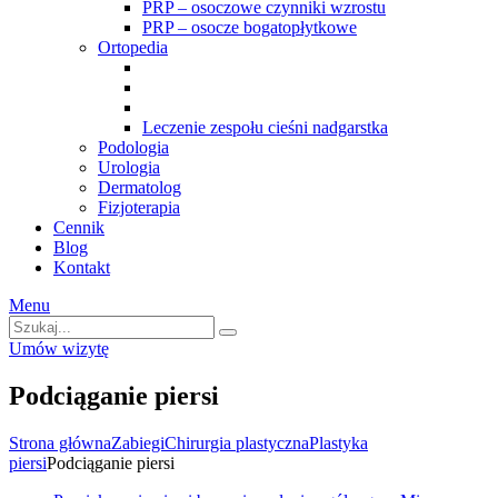
PRP – osoczowe czynniki wzrostu
PRP – osocze bogatopłytkowe
Ortopedia
Leczenie zespołu cieśni nadgarstka
Podologia
Urologia
Dermatolog
Fizjoterapia
Cennik
Blog
Kontakt
Menu
Umów wizytę
Podciąganie piersi
Strona główna
Zabiegi
Chirurgia plastyczna
Plastyka
piersi
Podciąganie piersi