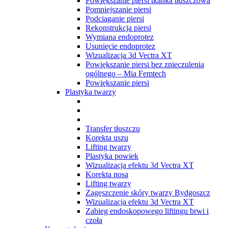
Powiększanie piersi tkanka tłuszczowa
Pomniejszanie piersi
Podciąganie piersi
Rekonstrukcja piersi
Wymiana endoprotez
Usunięcie endoprotez
Wizualizacja 3d Vectra XT
Powiększanie piersi bez znieczulenia
ogólnego – Mia Femtech
Powiększanie piersi
Plastyka twarzy
Transfer tłuszczu
Korekta uszu
Lifting twarzy
Plastyka powiek
Wizualizacja efektu 3d Vectra XT
Korekta nosa
Lifting twarzy
Zagęszczenie skóry twarzy Bydgoszcz
Wizualizacja efektu 3d Vectra XT
Zabieg endoskopowego liftingu brwi i
czoła