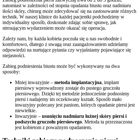
natomiast w zależności od stopnia opadania biustu oraz nadmiaru
ilości skóry, chirurg może zdecydować się na zastosowanie różnych
technik. W naszej klinice do każdej pacjentki podchodzimy w
indywidualny sposób, doskonale zdając sobie sprawę, jak
stresującym wydarzeniem może okazać się operacja.
Zależy nam, by każda kobieta poczuła się u nas swobodnie i
komfortowo, dlatego z uwagą oraz zaangażowaniem udzielamy
odpowiedzi na nurtujące pytania czy wyjaśniamy pojawiające się
niejasności.
Zabieg podniesienia biustu może być wykonywany na dwa
sposoby:
Mniej inwazyjnie –
metoda implantacyjna
, implant
piersiowy wprowadzony zostaje do pustego gruczołu
piersiowego. Dzięki tej metodzie jednocześnie podnosimy
piersi i nadajemy im oczekiwany kształt. Sposób mało
inwazyjny polecany jest paniom, których opadanie piersi jest
niewielkie.
Inwazyjnie –
usunięciu nadmiaru luźnej skóry piersi i
podszyciu gruczołu piersiowego
. Metoda ta przeznaczona
jest kobietom z poważnym opadaniem.