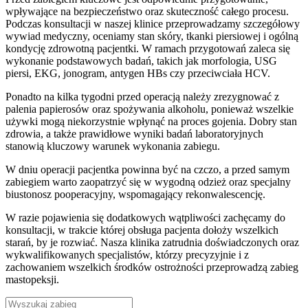
wpływające na bezpieczeństwo oraz skuteczność całego procesu.
Podczas konsultacji w naszej klinice przeprowadzamy szczegółowy
wywiad medyczny, oceniamy stan skóry, tkanki piersiowej i ogólną
kondycję zdrowotną pacjentki. W ramach przygotowań zaleca się
wykonanie podstawowych badań, takich jak morfologia, USG
piersi, EKG, jonogram, antygen HBs czy przeciwciała HCV.
Ponadto na kilka tygodni przed operacją należy zrezygnować z
palenia papierosów oraz spożywania alkoholu, ponieważ wszelkie
używki mogą niekorzystnie wpłynąć na proces gojenia. Dobry stan
zdrowia, a także prawidłowe wyniki badań laboratoryjnych
stanowią kluczowy warunek wykonania zabiegu.
W dniu operacji pacjentka powinna być na czczo, a przed samym
zabiegiem warto zaopatrzyć się w wygodną odzież oraz specjalny
biustonosz pooperacyjny, wspomagający rekonwalescencję.
W razie pojawienia się dodatkowych wątpliwości zachęcamy do
konsultacji, w trakcie której obsługa pacjenta dołoży wszelkich
starań, by je rozwiać. Nasza klinika zatrudnia doświadczonych oraz
wykwalifikowanych specjalistów, którzy precyzyjnie i z
zachowaniem wszelkich środków ostrożności przeprowadzą zabieg
mastopeksji.