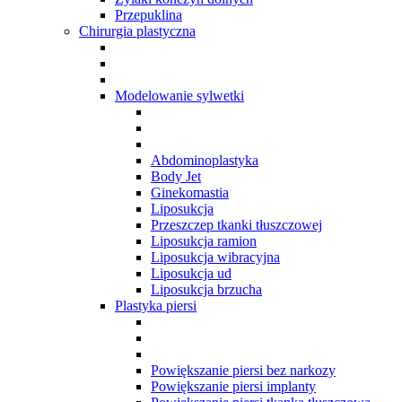
Przepuklina
Chirurgia plastyczna
Modelowanie sylwetki
Abdominoplastyka
Body Jet
Ginekomastia
Liposukcja
Przeszczep tkanki tłuszczowej
Liposukcja ramion
Liposukcja wibracyjna
Liposukcja ud
Liposukcja brzucha
Plastyka piersi
Powiększanie piersi bez narkozy
Powiększanie piersi implanty