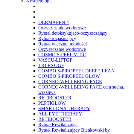
Kosmetologia
DERMAPEN 4
Oczyszczanie wodorowe
Rytuał detoksykująco-oczyszczający
Rytuał rozjaśniający
Rytuał wiecznej młodości
Oczyszczanie wodorowe
COSMO S-PEEL VIT-C
VASCU-LIFTGF
TRI-EXOGF
COMBO S-PIROPEEL DEEP CLEAN
COMBO S-PIROPEEL GLOW
CORNEO-WELLBEING FACE
CORNEO-WELLBEING FACE cera sucha,
wrażliwa
RETIBOOSTER
PEPTIGLOW
SMART DNA THERAPY
ALL EYE THERAPY
RETIBOOSTER
Rytuał Rewitalizując
Rytuał Rewitalizujący Bieńkowski by