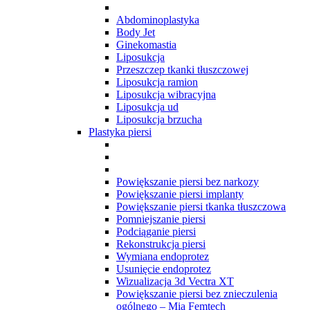
Abdominoplastyka
Body Jet
Ginekomastia
Liposukcja
Przeszczep tkanki tłuszczowej
Liposukcja ramion
Liposukcja wibracyjna
Liposukcja ud
Liposukcja brzucha
Plastyka piersi
Powiększanie piersi bez narkozy
Powiększanie piersi implanty
Powiększanie piersi tkanka tłuszczowa
Pomniejszanie piersi
Podciąganie piersi
Rekonstrukcja piersi
Wymiana endoprotez
Usunięcie endoprotez
Wizualizacja 3d Vectra XT
Powiększanie piersi bez znieczulenia
ogólnego – Mia Femtech