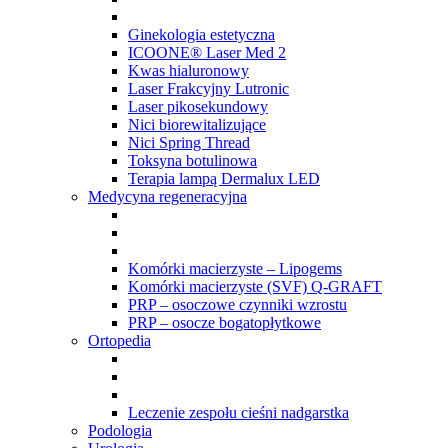
Ginekologia estetyczna
ICOONE® Laser Med 2
Kwas hialuronowy
Laser Frakcyjny Lutronic
Laser pikosekundowy
Nici biorewitalizujące
Nici Spring Thread
Toksyna botulinowa
Terapia lampą Dermalux LED
Medycyna regeneracyjna
Komórki macierzyste – Lipogems
Komórki macierzyste (SVF) Q-GRAFT
PRP – osoczowe czynniki wzrostu
PRP – osocze bogatopłytkowe
Ortopedia
Leczenie zespołu cieśni nadgarstka
Podologia