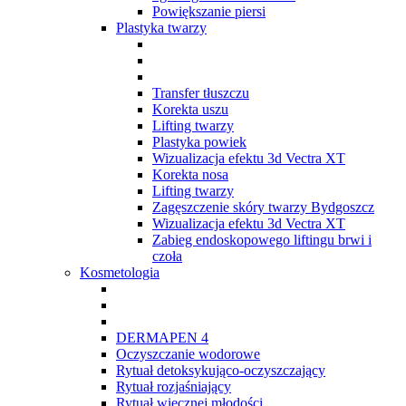
Powiększanie piersi
Plastyka twarzy
Transfer tłuszczu
Korekta uszu
Lifting twarzy
Plastyka powiek
Wizualizacja efektu 3d Vectra XT
Korekta nosa
Lifting twarzy
Zagęszczenie skóry twarzy Bydgoszcz
Wizualizacja efektu 3d Vectra XT
Zabieg endoskopowego liftingu brwi i
czoła
Kosmetologia
DERMAPEN 4
Oczyszczanie wodorowe
Rytuał detoksykująco-oczyszczający
Rytuał rozjaśniający
Rytuał wiecznej młodości