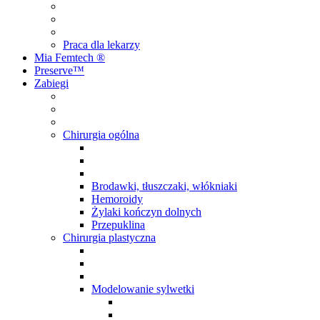
Praca dla lekarzy
Mia Femtech ®️
Preserve™
Zabiegi
Chirurgia ogólna
Brodawki, tłuszczaki, włókniaki
Hemoroidy
Żylaki kończyn dolnych
Przepuklina
Chirurgia plastyczna
Modelowanie sylwetki