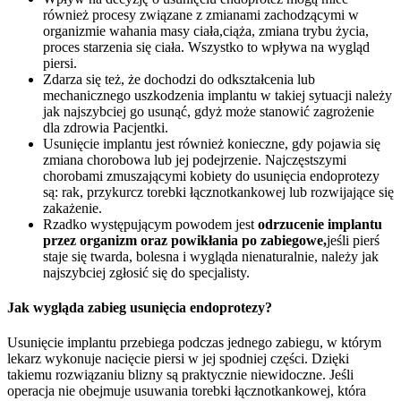
również procesy związane z zmianami zachodzącymi w
organizmie wahania masy ciała,ciąża, zmiana trybu życia,
proces starzenia się ciała. Wszystko to wpływa na wygląd
piersi.
Zdarza się też, że dochodzi do odkształcenia lub
mechanicznego uszkodzenia implantu w takiej sytuacji należy
jak najszybciej go usunąć, gdyż może stanowić zagrożenie
dla zdrowia Pacjentki.
Usunięcie implantu jest również konieczne, gdy pojawia się
zmiana chorobowa lub jej podejrzenie. Najczęstszymi
chorobami zmuszającymi kobiety do usunięcia endoprotezy
są: rak, przykurcz torebki łącznotkankowej lub rozwijające się
zakażenie.
Rzadko występującym powodem jest
odrzucenie implantu
przez organizm oraz powikłania po zabiegowe,
jeśli pierś
staje się twarda, bolesna i wygląda nienaturalnie, należy jak
najszybciej zgłosić się do specjalisty.
Jak wygląda zabieg usunięcia endoprotezy?
Usunięcie implantu przebiega podczas jednego zabiegu, w którym
lekarz wykonuje nacięcie piersi w jej spodniej części. Dzięki
takiemu rozwiązaniu blizny są praktycznie niewidoczne. Jeśli
operacja nie obejmuje usuwania torebki łącznotkankowej, która