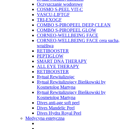
Oczyszczanie wodorowe
COSMO S-PEEL VIT-C
VASCU-LIFTGF
TRI-EXOGF
COMBO S-PIROPEEL DEEP CLEAN
COMBO S-PIROPEEL GLOW
CORNEO-WELLBEING FACE
CORNEO-WELLBEING FACE cera sucha,
wrażliwa
RETIBOOSTER
PEPTIGLOW
SMART DNA THERAPY
ALL EYE THERAPY
RETIBOOSTER
Rytuał Rewitalizując
Rytuał Rewitalizujący Bieńkowski by
Kosmetolog Martyna
Rytuał Rewitalizujący Bieńkowski by
Kosmetolog Martyna
Dives anti-age soft peel
Dives Mandelic Peel
Dives Hydra Royal Peel
Medycyna estetyczna