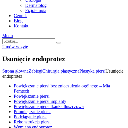
Urologia
Dermatolog
Fizjoterapia
Cennik
Blog
Kontakt
Menu
Umów wizytę
Usunięcie endoprotez
Strona główna
Zabiegi
Chirurgia plastyczna
Plastyka piersi
Usunięcie
endoprotez
Powiększanie piersi bez znieczulenia ogólnego – Mia
Femtech
Powiększanie piersi
Powiększanie piersi implanty
Powiększanie piersi tkanka tłuszczowa
Pomniejszanie piersi
Podciąganie piersi
Rekonstrukcja piersi
Wymiana endoprotez