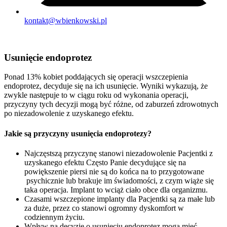
kontakt@wbienkowski.pl
Usunięcie endoprotez
Ponad 13% kobiet poddających się operacji wszczepienia
endoprotez, decyduje się na ich usunięcie. Wyniki wykazują, że
zwykle następuje to w ciągu roku od wykonania operacji,
przyczyny tych decyzji mogą być różne, od zaburzeń zdrowotnych
po niezadowolenie z uzyskanego efektu.
Jakie są przyczyny usunięcia endoprotezy?
Najczęstszą przyczynę stanowi niezadowolenie Pacjentki z
uzyskanego efektu Często Panie decydujące się na
powiększenie piersi nie są do końca na to przygotowane
psychicznie lub brakuje im świadomości, z czym wiąże się
taka operacja. Implant to wciąż ciało obce dla organizmu.
Czasami wszczepione implanty dla Pacjentki są za małe lub
za duże, przez co stanowi ogromny dyskomfort w
codziennym życiu.
Wpływ na decyzję o usunięciu endoprotez mogą mieć