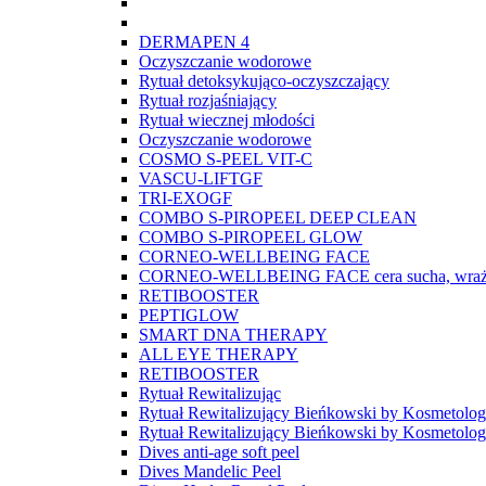
DERMAPEN 4
Oczyszczanie wodorowe
Rytuał detoksykująco-oczyszczający
Rytuał rozjaśniający
Rytuał wiecznej młodości
Oczyszczanie wodorowe
COSMO S-PEEL VIT-C
VASCU-LIFTGF
TRI-EXOGF
COMBO S-PIROPEEL DEEP CLEAN
COMBO S-PIROPEEL GLOW
CORNEO-WELLBEING FACE
CORNEO-WELLBEING FACE cera sucha, wraż
RETIBOOSTER
PEPTIGLOW
SMART DNA THERAPY
ALL EYE THERAPY
RETIBOOSTER
Rytuał Rewitalizując
Rytuał Rewitalizujący Bieńkowski by Kosmetolo
Rytuał Rewitalizujący Bieńkowski by Kosmetolo
Dives anti-age soft peel
Dives Mandelic Peel