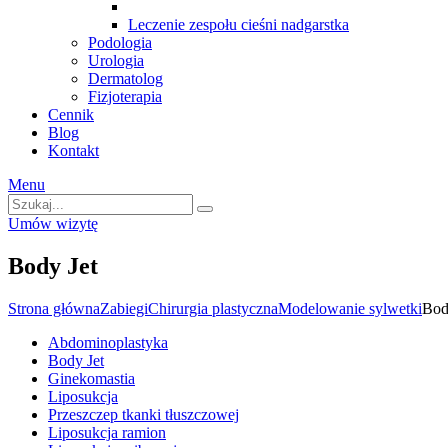
Leczenie zespołu cieśni nadgarstka
Podologia
Urologia
Dermatolog
Fizjoterapia
Cennik
Blog
Kontakt
Menu
Umów wizytę
Body Jet
Strona główna
Zabiegi
Chirurgia plastyczna
Modelowanie sylwetki
Bod
Abdominoplastyka
Body Jet
Ginekomastia
Liposukcja
Przeszczep tkanki tłuszczowej
Liposukcja ramion