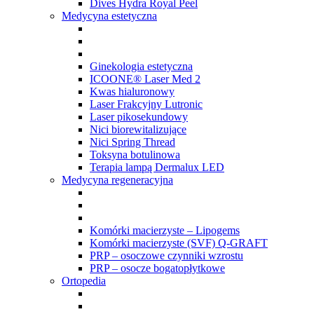
Dives Hydra Royal Peel
Medycyna estetyczna
Ginekologia estetyczna
ICOONE® Laser Med 2
Kwas hialuronowy
Laser Frakcyjny Lutronic
Laser pikosekundowy
Nici biorewitalizujące
Nici Spring Thread
Toksyna botulinowa
Terapia lampą Dermalux LED
Medycyna regeneracyjna
Komórki macierzyste – Lipogems
Komórki macierzyste (SVF) Q-GRAFT
PRP – osoczowe czynniki wzrostu
PRP – osocze bogatopłytkowe
Ortopedia