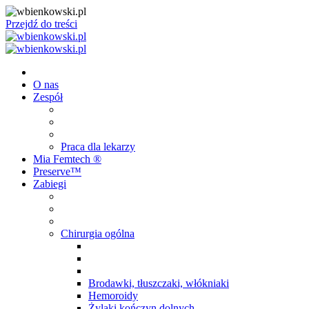
Przejdź do treści
O nas
Zespół
Praca dla lekarzy
Mia Femtech ®️
Preserve™
Zabiegi
Chirurgia ogólna
Brodawki, tłuszczaki, włókniaki
Hemoroidy
Żylaki kończyn dolnych