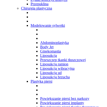
Przepuklina
Chirurgia plastyczna
Modelowanie sylwetki
Abdominoplastyka
Body Jet
Ginekomastia
Liposukcja
Przeszczep tkanki tłuszczowej
Liposukcja ramion
Liposukcja wibracyjna
Liposukcja ud
Liposukcja brzucha
Plastyka piersi
Powiększanie piersi bez narkozy
Powiększanie piersi implanty