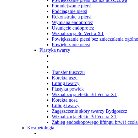
Powiększanie piersi tkanka tłuszczowa
Pomniejszanie piersi
Podciąganie piersi
Rekonstrukcja piersi
Wymiana endoprotez
Usunięcie endoprotez
Wizualizacja 3d Vectra XT
Powiększanie piersi bez znieczulenia ogól
Powiększanie piersi
Plastyka twarzy
Transfer tłuszczu
Korekta uszu
Lifting twarzy
Plastyka powiek
Wizualizacja efektu 3d Vectra XT
Korekta nosa
Lifting twarzy
Zagęszczenie skóry twarzy Bydgoszcz
Wizualizacja efektu 3d Vectra XT
Zabieg endoskopowego liftingu brwi i czoła
Kosmetologia